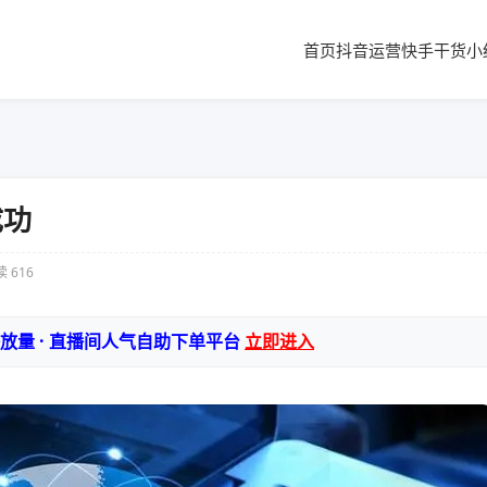
首页
抖音运营
快手干货
小
成功
 616
播放量 · 直播间人气自助下单平台
立即进入